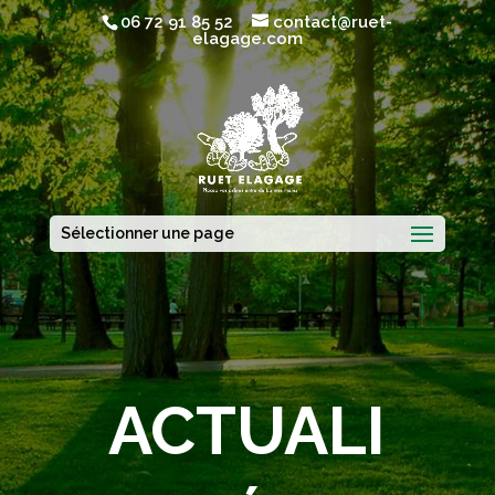
06 72 91 85 52
contact@ruet-
elagage.com
Sélectionner une page
ACTUALI